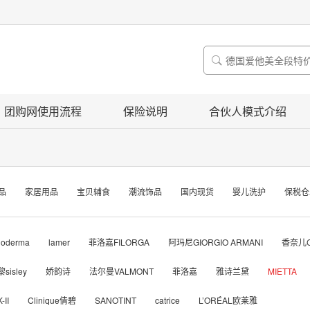

团购网使用流程
保险说明
合伙人模式介绍
品
家居用品
宝贝辅食
潮流饰品
国内现货
婴儿洗护
保税仓
ioderma
lamer
菲洛嘉FILORGA
阿玛尼GIORGIO ARMANI
香奈儿C
sisley
娇韵诗
法尔曼VALMONT
菲洛嘉
雅诗兰黛
MIETTA
-II
Clinique倩碧
SANOTINT
catrice
L’ORÉAL欧莱雅