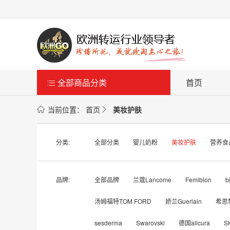
全部商品分类
首页

当前位置：
首页
美妆护肤


分类:
全部分类
婴儿奶粉
美妆护肤
营养食
品牌:
全部品牌
兰蔻Lancome
Femibion
b
汤姆福特TOM FORD
娇兰Guerlain
希思黎
sesderma
Swarovski
德国allcura
SK