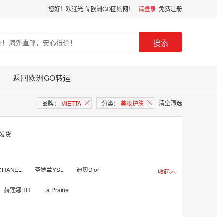
您好！欢迎光临 欧洲GO团购网！
请登录
免费注册
搜索
返回欧洲GO转运
清空筛选
品牌：
MIETTA
󪤐
分类：
美妆护肤
󪤐
发货
HANEL
圣罗兰YSL
迪奧Dior
收起

赫莲娜HR
La Prairie