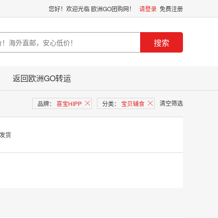
您好！欢迎光临 欧洲GO团购网！
请登录
免费注册
搜索
返回欧洲GO转运
清空筛选
品牌：
喜宝HIPP
󪤐
分类：
宝贝辅食
󪤐
发货