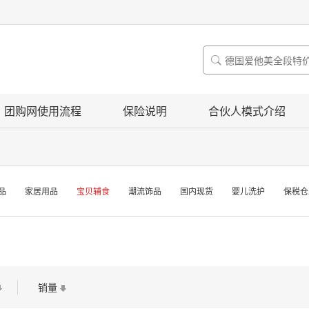

团购网使用流程
保险说明
合伙人模式介绍
品
家居用品
宝贝辅食
潮流饰品
国内现货
婴儿洗护
保税仓
销量