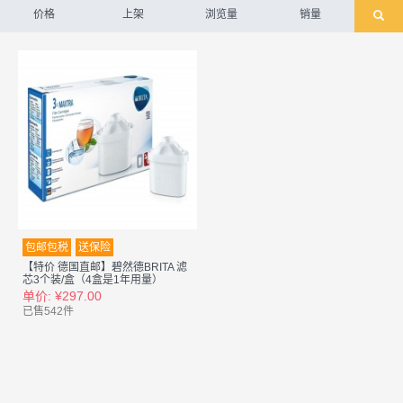
价格
上架
浏览量
销量
包邮包税
送保险
【特价 德国直邮】碧然德BRITA 滤
芯3个装/盒（4盒是1年用量）
单价: ¥297.00
已售542件